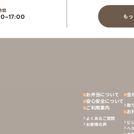
時間
もっ
00~17:00
お弁当について
会
安心安全について
取
ご利用案内
お
よくあるご質問
ビ
お客様の声
ヘ
今