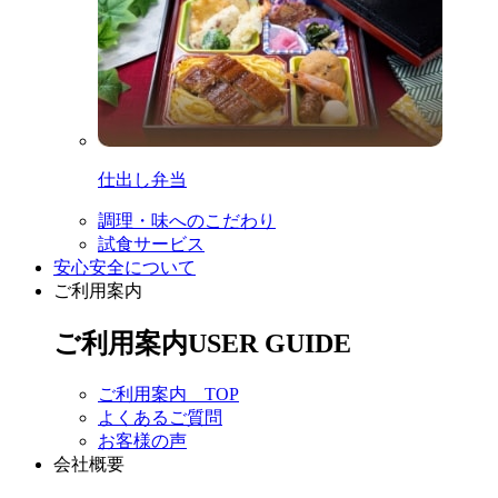
仕出し弁当
調理・味へのこだわり
試食サービス
安心安全について
ご利用案内
ご利用案内
USER GUIDE
ご利用案内 TOP
よくあるご質問
お客様の声
会社概要